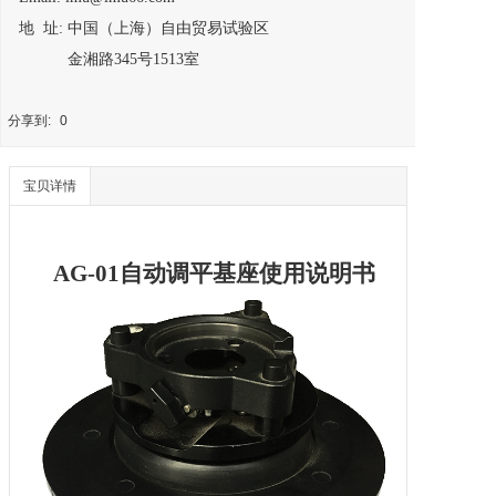
地 址: 中国（上海）自由贸易试验区
金湘路345号1513室
分享到:
0
宝贝详情
AG-01
自动调平
基座使用说明书