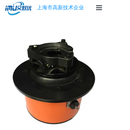
上海市高新技术企业
首页
惯导
陀螺仪
角速度仪
倾角传感器
自动安平基座