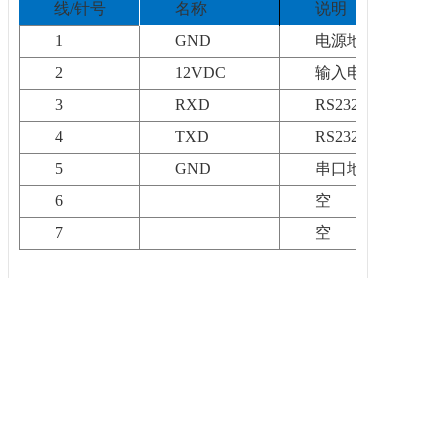
线/针号
名称
说明
1
GND
电源地
2
12VDC
输入电源正极
3
RXD
RS232
信号输入
4
TXD
RS232
信号输出
5
GND
串口地
6
空
7
空
五.
设备校准
在AG-01自动调平基座圆盖侧面用刻线表示
了内部转动的两个轴线；开启自动调平基座侧面
的保护盖，通过调节电位器旋钮可调整两轴线的
水平零位。设备校准后具有长期稳定性。