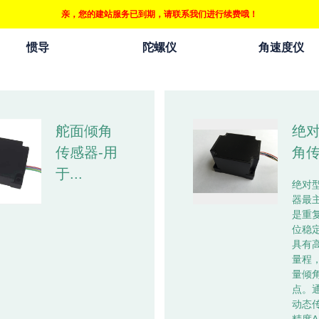
亲，您的建站服务已到期，请联系我们进行续费哦！
惯导
陀螺仪
角速度仪
舵面倾角
绝
传感器-用
角
于...
绝对
器最
是重
位稳
具有
量程
量倾
点。
动态
精度A