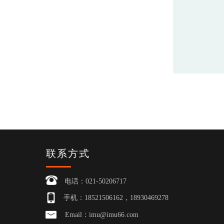
联系方式
电话：021-50206717
手机：18521506162，18930469278
Email：imu@imu66.com