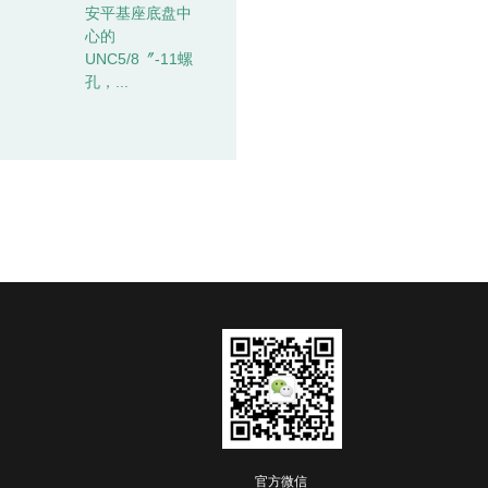
安平基座底盘中
心的
UNC5/8〞-11螺
孔，...
官方微信