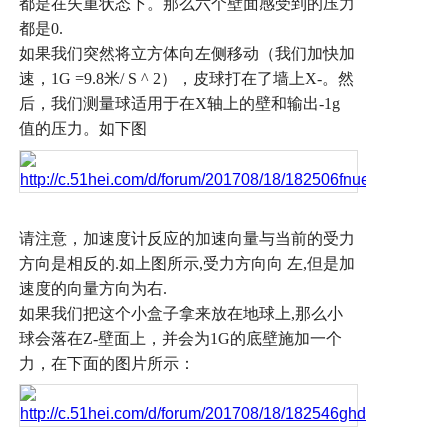
都是在失重状态下。那么六个壁面感受到的压力
都是
0.
如果我们突然将立方体向左侧移动（我们加快加
速，
1G =9.8
米
/ S ^ 2
），皮球打在了墙上
X-
。然
后，我们测量球适用于在
X
轴上的壁和输出
-1g
值的压力。如下图
请注意，加速度计反应的加速向量与当前的受力
方向是相反的
.
如上图所示
,
受力方向向
左
,
但是加
速度的向量方向为右
.
如果我们把这个小盒子拿来放在地球上
,
那么小
球会落在
Z-
壁面上，并会为
1G
的底壁施加一个
力，在下面的图片所示：