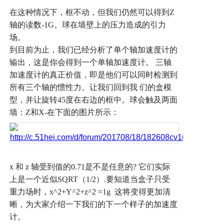
在这种情况下，框不动，但我们仍然可以得到
Z
轴的读数
-1G
。球在墙壁上的压力造成的引力
场。
到目前为止，我们已经分析了单个轴加速度计的
输出，这是你会得到一个单轴加速度计。
三轴
加速度计的真正价值，即是他们可以同时检测到
所有三个轴的惯性力。让我们回到我
们的盒模
型，并让旋转
45
度在右边的框中。球会触及两面
墙：
Z
和
X-
在下面的图片所示：
x
和
z
轴受到值的
0.71
是不是任意的
?
它们实际
上是一个近似
SQRT
（
1/2
）
.
要知道当盒子只受
重力场时，
x^2+Y^2+z^2 =1g
这将变得更加清
晰，为大家介绍一下我们的下一个样子的加速度
计。