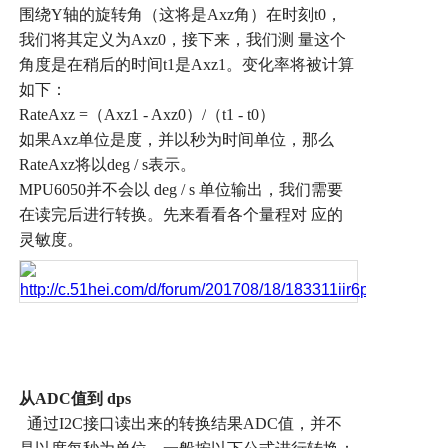
围绕
Y
轴的旋转角（这将是
Axz
角）在时刻
t0
，
我们将其定义为
Axz0
，接下来，我们测
量这个
角度是在稍后的时间
t1
是
Axz1
。变化率将被计算
如下：
RateAxz =
（
Axz1 - Axz0
）
/
（
t1 - t0
）
如果
Axz
单位是度，并以秒为时间单位，那么
RateAxz
将以
deg / s
表示。
MPU6050
并不会以
deg / s
单位输出，我们需要
在读完后进行转换。先来看看各个量程对
应的
灵敏度。
从
ADC
值到
dps
通过
I2C
接口读出来的转换结果
ADC
值，并不