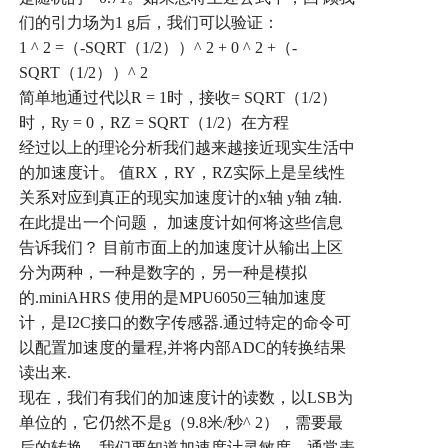
们的引力场为
1 g
后，我们可以验证：
1 ^ 2 =
（
-SQRT
（
1/2
））
^ 2 + 0 ^ 2 +
（
-
SQRT
（
1/2
））
^ 2
简单地通过代以
R = 1
时，接收
= SQRT
（
1/2
）
时，
Ry = 0
，
RZ = SQRT
（
1/2
）在方程
经过以上的理论分析我们越来越接近现实生活中
的加速度计。
值
RX
，
RY
，
RZ
实际上是呈线性
关系对应到真正的现实加速度计的
x
轴
y
轴
z
轴
.
在此提出一个问题，
加速度计如何将这些信息
告诉我们？
目前市面上的加速度计从输出上区
分为两种，一种是数字的，另一种是模拟
的
.miniAHRS
使用的是
MPU6050
三轴加速度
计，是
I2C
接口的数字传感器
.
通过特定的命令可
以配置加速度的量程
,
并将内部
ADC
的转换结果
读出来
.
现在，我们有我们的加速度计的读数，以
LSB
为
单位的，它仍然不是
g
（
9.8
米
/
秒
^ 2
），需要最
后的转换，我们要知道加速度计灵敏度，通常表