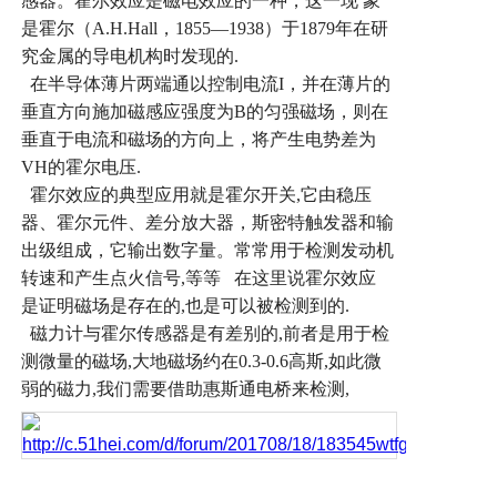
感器。霍尔效应是磁电效应的一种，这一现
象
是霍尔（
A.H.Hall
，
1855—1938
）于
1879
年在研
究金属的导电机构时发现的
.
在半导体薄片两端通以控制电流
I
，并在薄片的
垂直方向施加磁感应强度为
B
的匀强磁场，则在
垂直于电流和磁场的方向上，将产生电势差为
VH
的霍尔电压
.
霍尔效应的典型应用就是霍尔开关
,
它由稳压
器、霍尔元件、差分放大器，斯密特触发器和输
出级组成，它输出数字量。常常用于检测发动机
转速和产生点火信号
,
等等
在这里说霍尔效应
是证明磁场是存在的
,
也是可以被检测到的
.
磁力计与霍尔传感器是有差别的
,
前者是用于检
测微量的磁场
,
大地磁场约在
0.3-0.6
高斯
,
如此微
弱的磁力
,
我们需要借助惠斯通电桥来检测
,