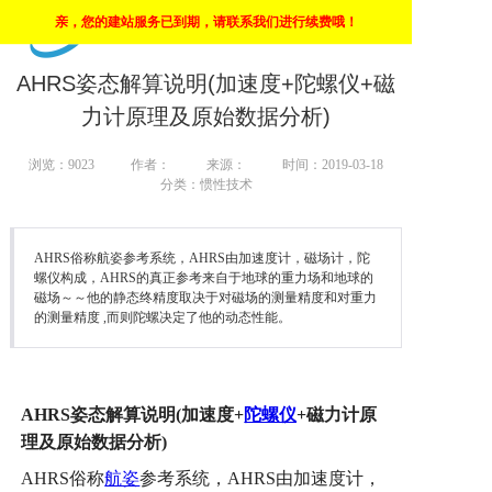
亲，您的建站服务已到期，请联系我们进行续费哦！
上海市高新技术企业
首页
AHRS姿态解算说明(加速度+陀螺仪+磁
力计原理及原始数据分析)
惯导
浏览：
9023
作者：
来源：
时间：2019-03-18
陀螺仪
分类：惯性技术
角速度仪
AHRS俗称航姿参考系统，AHRS由加速度计，磁场计，陀
倾角传感器
螺仪构成，AHRS的真正参考来自于地球的重力场和地球的
磁场～～他的静态终精度取决于对磁场的测量精度和对重力
的测量精度 ,而则陀螺决定了他的动态性能。
自动安平基座
AHRS
姿态解算说明
(
加速度
+
陀螺仪
+
磁力计原
理及原始数据分析
)
AHRS
俗称
航姿
参考系统，
AHRS
由加速度计，