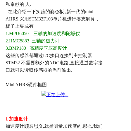
私奉献的
人
.
在此介绍一下实验的姿态板
,
新一代的
mini
AHRS,
采用
STM32F103
单片机进行姿态解算，
板子上集成有
1.MPU6050
，三轴的加速度和陀螺仪
2.HMC5883
三轴的磁力计
3.BMP180
高精度气压高度计
这些传感器都通过
I2C
接口连接到主控制器
STM32.
不需要额外的
ADC
电路
,
直接通过数字接
口就可以读取传感器的当前输出
.
Mini AHRS
硬件框图
1
加速度计
加速度计顾名思义
,
就是测量加速度的
.
那么
,
我们