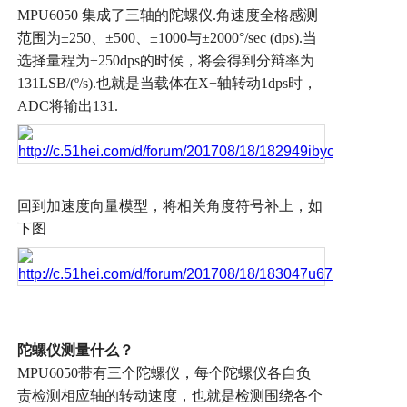
MPU6050
集成了三轴的陀螺仪
.
角速度全格感测
范围为
±250
、
±500
、
±1000
与
±2000°/sec (dps).
当
选择量程为
±250dps
的时候，将会得到分辩率为
131LSB/(º/s).
也就是当载体在
X+
轴转动
1dps
时，
ADC
将输出
131.
回到加速度向量模型，将相关角度符号补上，如
下图
陀螺仪测量什么？
MPU6050
带有三个陀螺仪，每个陀螺仪各自负
责检测相应轴的转动速度，也就是检测围绕各个