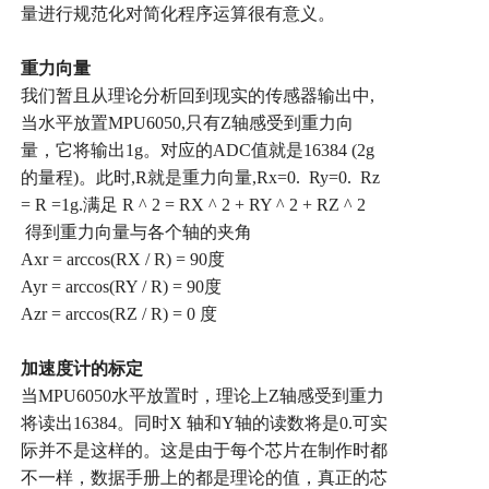
量进行规范化对简化程序运算很有意义。
重力向量
我们暂且从理论分析回到现实的传感器输出中
,
当水平放置
MPU6050,
只有
Z
轴感受到重力向
量，它将输出
1g
。对应的
ADC
值就是
16384 (2g
的量程
)
。此时
,R
就是重力向量
,Rx=0. Ry=0. Rz
= R =1g.
满足
R ^ 2 = RX ^ 2 + RY ^ 2 + RZ ^ 2
得到重力向量与各个轴的夹角
Axr = arccos(RX / R) = 90
度
Ayr = arccos(RY / R) = 90
度
Azr = arccos(RZ / R) = 0
度
加速度计的标定
当
MPU6050
水平放置时，理论上
Z
轴感受到重力
将读出
16384
。同时
X
轴和
Y
轴的读数将是
0.
可实
际并不是这样的。这是由于每个芯片在制作时都
不一样，数据手册上的都是理论的值，真正的芯