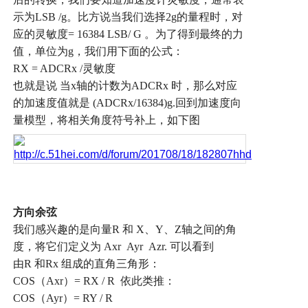
示为
LSB /g
。比方说当我们选择
2g
的量程时，对
应的灵敏度
= 16384 LSB/ G
。为了得到最终的力
值，单位为
g
，我们用下面的公式：
RX = ADCRx /
灵敏度
也就是说
当
x
轴的计数为
ADCRx
时，那么对应
的加速度值就是
(ADCRx/16384)g.
回到加速度向
量模型，将相关角度符号补上，如下图
方向余弦
我们感兴趣的是向量
R
和
X
、
Y
、
Z
轴之间的角
度，将它们定义为
Axr Ayr Azr.
可以看到
由
R
和
Rx
组成的直角三角形：
COS
（
Axr
）
= RX / R
依此类推：
COS
（
Ayr
）
= RY / R