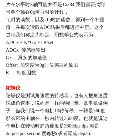
片在水平时
Z
轴可能并不是
16384.
我们需要找到
当各个轴在
0g
重力时的计数，
1g
时的读数，以及
-1g
时的读数，得到一个补偿
值，在每次读取
ADC
结果后都进行补偿。这个
过程我们称之为标定。用数学公式表示为
:
ADCx = K*Gx + Offset
ADCx
传感器输出
Gx
真实的加速值
Offset
加速度为
0g
时传感器的输出
K
标度因数
陀螺仪
陀螺仪是测试角速度的传感器，也有人把角速度
说成角速率，说的是一样的物理量。拿电机做例
子，当我们说一个电机
10
转每秒。一转是
360
度
,
那么它的主轴在一秒内转过
3600
度。也就是说这
个电机在转动时的角速度是
3600dps.dps
就是
dergee per second
度每秒
(
或者写成
deg/s).