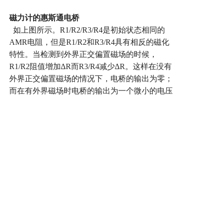
磁力计的惠斯通电桥
如上图所示。
R1/R2/R3/R4
是初始状态相同的
AMR
电阻，但是
R1/R2
和
R3/R4
具有相反的磁化
特性。当检测到外界正交偏置磁场的时候，
R1/R2
阻值增加
∆R
而
R3/R4
减少
∆R
。这样在没有
外界正交偏置磁场的情况下，电桥的输出为零；
而在有外界磁场时电桥的输出为一个微小的电压
∆V
。磁力计就是利用惠斯通电桥检测
AMR
阻值
的变化
,
来感觉外部的磁力
.
当然这里的
∆V
很小，
需要进入放大电路处理。
在些解释一下电桥的关键部件
AMR
电阻
,
也叫
各向异性磁电阻效应
,
简称磁控电阻
.
当外部的
磁
力线垂直于电阻时与外部磁力线平行于电阻时呈
现不一样的电阻率
.
HMC5883
是三轴的磁力计
,
当然它内部有三个
电桥
.
将三维磁阻传感器按照载体三维坐标系安
装
,
通过测量载体空间磁场的三维磁感应强度，