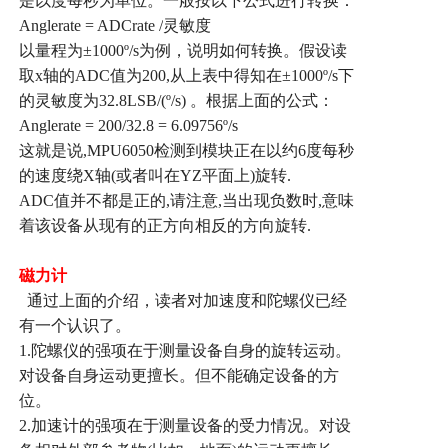
是以度每秒为单位。一般按以下公式进行转换：
Anglerate = ADCrate /
灵敏度
以量程为
±1000º/s
为例，说明如何转换。假设读
取
x
轴的
ADC
值为
200,
从上表中得知在
±1000º/s
下
的灵敏度为
32.8LSB/(º/s)
。根据上面的公式：
Anglerate = 200/32.8 = 6.09756º/s
这就是说
,MPU6050
检测到模块正在以约
6
度每秒
的速度绕
X
轴
(
或者叫在
YZ
平面上
)
旋转
.
ADC
值并不都是正的
,
请注意
,
当出现负数时
,
意味
着该设备从现有的正方向相反的方向旋转
.
磁力计
通过上面的介绍，读者对加速度和陀螺仪已经
有一个认识了。
1.
陀螺仪的强项在于测量设备自身的旋转运动。
对设备自身运动更擅长。但不能确定设备的方
位。
2.
加速计的强项在于测量设备的受力情况。对设