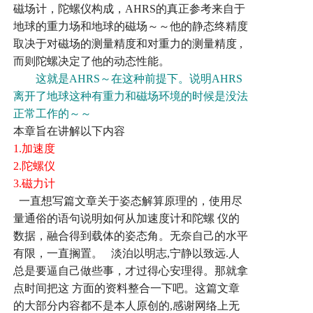
磁场计，陀螺仪构成，
AHRS
的真正参考来自于
地球的重力场和地球的磁场～～他的静态终精度
取决于对磁场的测量精度和对重力的测量精度
,
而则陀螺决定了他的动态性能。
这就是
AHRS
～在这种前提下。说明
AHRS
离开了地球这种有重力和磁场环境的时候是没法
正常工作的～～
本章旨在讲解以下内容
1.
加速度
2.
陀螺仪
3.
磁力计
一直想写篇文章关于姿态解算原理的，使用尽
量通俗的语句说明如何从加速度计和陀螺
仪的
数据，融合得到载体的姿态角。无奈自己的水平
有限，一直搁置。
淡泊以明志
,
宁静以致远
.
人
总是要逼自己做些事，才过得心安理得。那就拿
点时间把这
方面的资料整合一下吧。这篇文章
的大部分内容都不是本人原创的
,
感谢网络上无