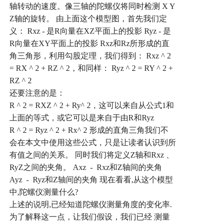
轴转动的速度。像三轴的陀螺仪将同时检测
X Y
Z
轴的旋转。
由上面这个模型图，首先我们定
义：
Rxz -
是
R
向量在
XZ
平面上的投影
Ryz -
是
R
向量在
XY
平面上的投影
Rxz
和
Rz
所形成的直
角三角形，利用勾股定理，我们得到：
Rxz ^ 2
= RX ^ 2 + RZ ^ 2
，和同样：
Ryz ^ 2 = RY ^ 2 +
RZ ^ 2
还要注意的是：
R ^ 2 = RXZ ^ 2 + Ry^ 2
，这可以来自从公式
1
和
上面的等式，或它可以是来自于由
R
和
Ryz
R ^ 2 = Ryz ^ 2 + Rx^ 2
形成的直角三角我们不
会在本文中使用这些公式，只是让读者认识到所
有值之间的关系。
同时我们将定义
Z
轴和
Rxz
、
RyZ
之间的夹角。
Axz - Rxz
和
Z
轴间的夹角
Ayz - Ryz
和
Z
轴间的夹角
现在看看
,
从这个模型
中
,
陀螺仪测量什么
?
上述的说明
,
已经知道陀螺仪测量角度的变化率
.
为了解释这一点，让我们假设，我们已经
测量