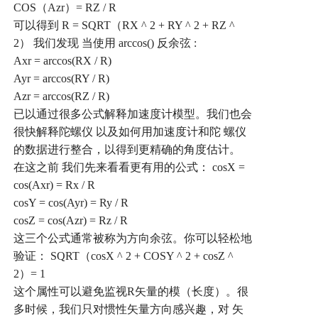
COS
（
Azr
）
= RZ / R
可以得到
R = SQRT
（
RX ^ 2 + RY ^ 2 + RZ ^
2
）
我们发现
当使用
arccos()
反余弦
:
Axr = arccos(RX / R)
Ayr = arccos(RY / R)
Azr = arccos(RZ / R)
已以通过很多公式解释加速度计模型。我们也会
很快解释陀螺仪
以及如何用加速度计和陀
螺仪
的数据进行整合，以得到更精确的角度估计。
在这之前
我们先来看看更有用的公式：
cosX =
cos(Axr) = Rx / R
cosY = cos(Ayr) = Ry / R
cosZ = cos(Azr) = Rz / R
这三个公式通常被称为方向余弦。你可以轻松地
验证：
SQRT
（
cosX ^ 2 + COSY ^ 2 + cosZ ^
2
）
= 1
这个属性可以避免监视
R
矢量的模（长度）。很
多时候，我们只对惯性矢量方向感兴趣，对
矢