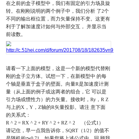
在之前的盒子模型中，我们有固定的引力场及旋
转。在刚刚说明的两个例子中，我们分析
了
2
个
不同的输出框位置，而力矢量保持不变。这更有
利于了解加速度计如何与外部交互，
并显示当
前读数。
请看一下上面的模型，这是一个新的模型代替刚
刚的盒子立方体。试想一下，在新模型中
的每
个轴是垂直于盒子的壁面。向量
R
是加速度计测
量（从上面的例子或这两者的组合，它
可以是
引力场或惯性力）的力矢量。接收时，
Ry
，
R Z
与上的
X
，
Y
，
Z
轴的
R
矢量投影。请注
意下面
的关系式：
R ^ 2 = RX ^ 2 + RY ^ 2 + RZ ^ 2
（公式
1
）
请记住，早一点我告诉你，
SQRT
（
1/2
）的值不
是随机的
〜
0.71
。如果您将上述公式中，回
顾我